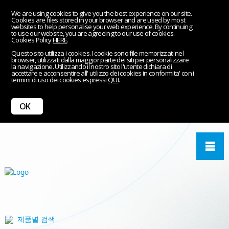
BTSR-HYGIENE.COM
|
BTSR-COIL.COM
We are using cookies to give you the best experience on our site.
Cookies are files stored in your browser and are used by most
websites to help personalise your web experience. By continuing
to use our website, you are agreeing to our use of cookies.
Cookies Policy
HERE
.
Questo sito utilizza i cookies. I cookie sono file memorizzati nel
browser, utilizzati dalla maggior parte dei siti per personalizzare
la navigazione. Utilizzando il nostro sito l'utente dichiara di
accettare e acconsentire all' utilizzo dei cookies in conformita' con i
termini di uso dei cookies espressi
QUI
.
OK
KR
>
제품소개
>
PC Link Software Solutions
제품별 검색